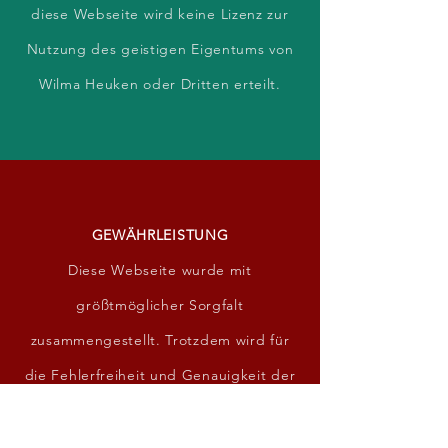
diese Webseite wird keine Lizenz zur
Nutzung des geistigen Eigentums von
Wilma Heuken oder Dritten erteilt.
GEWÄHRLEISTUNG
Diese Webseite wurde mit
größtmöglicher Sorgfalt
zusammengestellt. Trotzdem wird für
die Fehlerfreiheit und Genauigkeit der
enthaltenen Informationen nicht
garantiert. Jegliche Haftung für