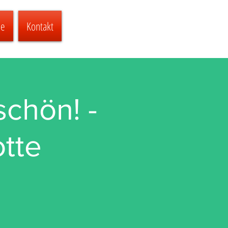
ne
Kontakt
schön! -
tte