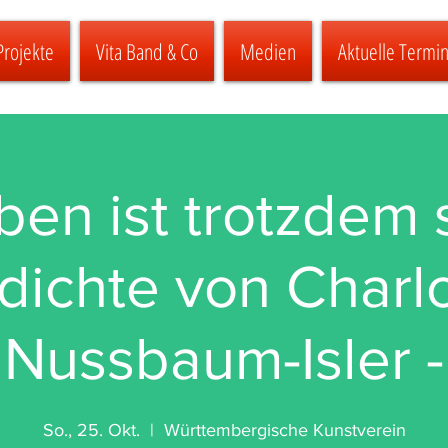
Projekte
Vita Band & Co
Medien
Aktuelle Termi
en ist trotzdem 
dichte von Charlo
Nussbaum-Isler -
So., 25. Okt.
  |  
Württembergische Kunstverein